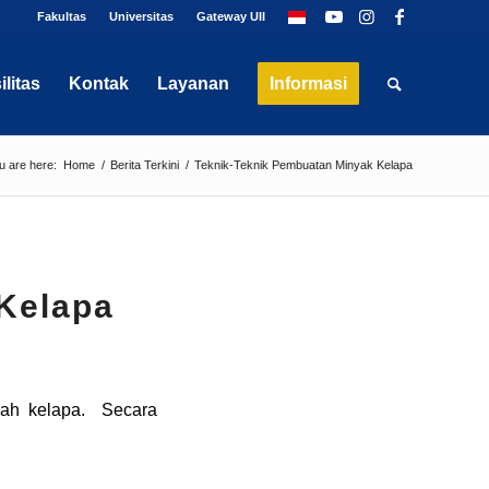
Fakultas
Universitas
Gateway UII
ilitas
Kontak
Layanan
Informasi
u are here:
Home
/
Berita Terkini
/
Teknik-Teknik Pembuatan Minyak Kelapa
Kelapa
uah kelapa. Secara