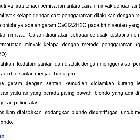
jutnya juga terjadi pemisahan antara cairan minyak dengan air (s
minyak kelapa dengan cara penggaraman dilakukan dengan m
 contohnya adalah garam CaCl2.2H2O pada krim santan yang t
an minyak. Garam digunakan sebagai perusak kestabilan em
pembuatan minyak kelapa dengan metode penggaraman (g
2O).
bahkan kedalam santan dan diaduk dengan menggunakan pe
ram dan santan menjadi homogen.
ra garam dengan santan kemudian didiamkan kurang l
san yaitu air yang berada paling bawah, blondo yang ada d
pisan paling atas.
asilkan dipisahkan, sedangkan blondo disentrifugasi untuk 
blondo.
an