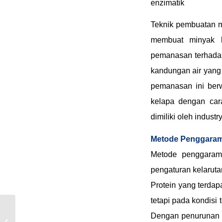
enzimatik
Teknik pembuatan m
membuat minyak k
pemanasan terhadap
kandungan air yang
pemanasan ini berw
kelapa dengan car
dimiliki oleh indus
Metode Penggara
Metode penggaram
pengaturan kelaruta
Protein yang terdap
tetapi pada kondisi
Dengan penurunan ti
Mau Cetak Foto Sendiri…?