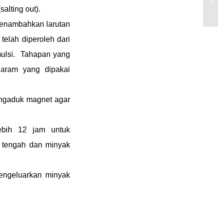
Ma
alting out).
enambahkan larutan
elah diperoleh dari
ulsi. Tahapan yang
aram yang dipakai
ngaduk magnet agar
ebih 12 jam untuk
i tengah dan minyak
mengeluarkan minyak