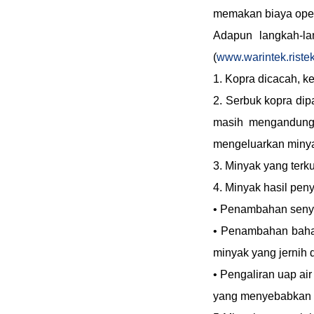
memakan biaya oper
Adapun langkah-la
(
www.warintek.ristek
1. Kopra dicacah, k
2. Serbuk kopra di
masih mengandung 
mengeluarkan miny
3. Minyak yang terk
4. Minyak hasil peny
• Penambahan senya
• Penambahan bahan
minyak yang jernih 
• Pengaliran uap a
yang menyebabkan b