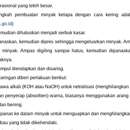
asional yang lebih besar.
ngkah pembuatan minyak kelapa dengan cara kering adal
.go.id
)
emudian dihaluskan menjadi serbuk kasar.
panaskan, kemudian dipres sehingga mengeluarkan minyak. Am
minyak. Ampas digiling sampai halus, kemudian dipanaska
aknya.
umpul diendapkan dan disaring.
aringan diberi perlakuan berikut:
wa alkali (KOH atau NaOH) untuk netralisasi (menghilangkan
 penyerap (absorben) warna, biasanya menggunakan arang ak
dan bening.
ir panas ke dalam minyak untuk menguapkan dan menghilang
au yang tidak dikehendaki.