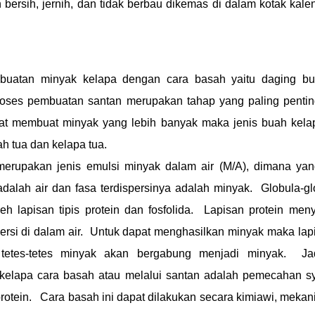
 bersih, jernih, dan tidak berbau dikemas di dalam kotak kaleng
uatan minyak kelapa dengan cara basah yaitu daging bu
roses pembuatan santan merupakan tahap yang paling penti
t membuat minyak yang lebih banyak maka jenis buah kelapa
h tua dan kelapa tua.
 merupakan jenis emulsi minyak dalam air (M/A), dimana ya
adalah air dan fasa terdispersinya adalah minyak. Globula-g
oleh lapisan tipis protein dan fosfolida. Lapisan protein meny
ersi di dalam air. Untuk dapat menghasilkan minyak maka lapis
tetes-tetes minyak akan bergabung menjadi minyak. Ja
elapa cara basah atau melalui santan adalah pemecahan sy
rotein. Cara basah ini dapat dilakukan secara kimiawi, mekanik