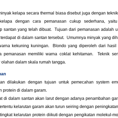
inyak kelapa secara thermal biasa disebut juga dengan tekn
elapa dengan cara pemanasan cukup sederhana, yait
 santan yang telah dibuat. Tujuan dari pemanasan adalah 
 terdapat di dalam santan tersebut. Umumnya minyak yang dih
arna kekuning kuningan. Blondo yang diperoleh dari hasil
a pemanasan memiliki warna coklat kehitaman. Teknik se
try olahan dalam skala rumah tangga.
man
an dilakukan dengan tujuan untuk pemecahan system emu
n protein di dalam garam.
at di dalam santan akan larut dengan adanya penambahan gara
 tertentu kelarutan garam akan turun seiring dengan peningkata
ngkat kelarutan protein diikuti dengan pengikatan molekul-mo