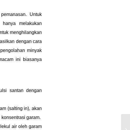
ik pemanasan. Untuk
u hanya melakukan
untuk menghilangkan
asilkan dengan cara
 pengolahan minyak
macam ini biasanya
lsi santan dengan
m (salting in), akan
n konsentrasi garam.
lekul air oleh garam
D3