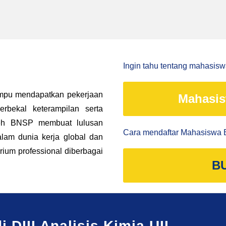
Ingin tahu tentang mahasis
mampu mendapatkan pekerjaan
Mahasis
rbekal keterampilan serta
 oleh BNSP membuat lulusan
Cara mendaftar Mahasiswa B
alam dunia kerja global dan
rium professional diberbagai
B
 DIII Analisis Kimia UII