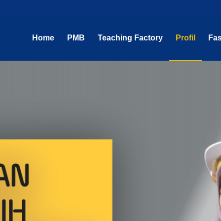
Home
PMB
Teaching Factory
Profil
Fas