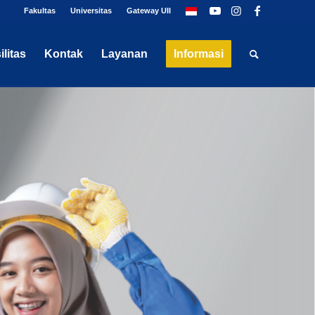
Fakultas
Universitas
Gateway UII
ilitas
Kontak
Layanan
Informasi