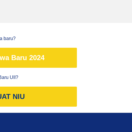
wa baru?
wa Baru 2024
aru UII?
UAT NIU