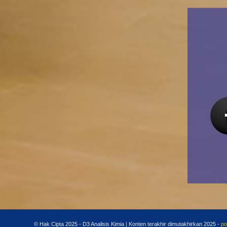
© Hak Cipta 2025 - D3 Analisis Kimia | Konten terakhir dimutakhirkan 2025 -
po